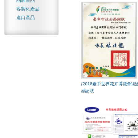
品牌產品
客製化產品
進口產品
{2018臺中世界花卉博覽會}活
感謝狀